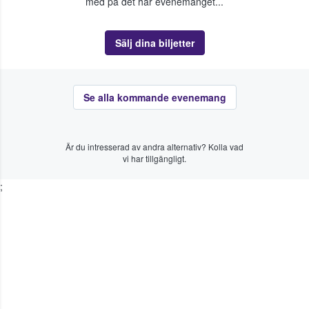
med på det här evenemanget...
Sälj dina biljetter
Se alla kommande evenemang
Är du intresserad av andra alternativ? Kolla vad
vi har tillgängligt.
;