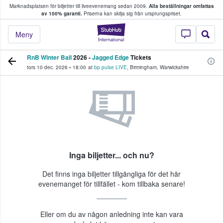
Marknadsplatsen för biljetter till liveevenemang sedan 2009.
Alla beställningar omfattas
ns köper och säljer biljetter.
av 100% garanti.
Priserna kan skilja sig från ursprungspriset.
StubHub – där fans
Meny
RnB Winter Ball
2026 -
Jagged Edge
Tickets
tors 10 dec. 2026
•
18:00
at
bp pulse LIVE
,
Birmingham
,
Warwickshire
Inga biljetter... och nu?
Det finns inga biljetter tillgängliga för det här
evenemanget för tillfället - kom tillbaka senare!
Eller om du av någon anledning inte kan vara