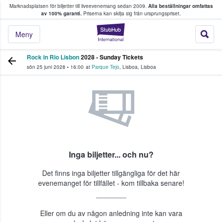
Marknadsplatsen för biljetter till liveevenemang sedan 2009.
Alla beställningar omfattas
ns köper och säljer biljetter.
av 100% garanti.
Priserna kan skilja sig från ursprungspriset.
StubHub – där fans
Meny
Rock in Rio Lisbon
2028 - Sunday Tickets
sön 25 juni 2028
•
16:00
at
Parque Tejo
,
Lisboa
,
Lisboa
Inga biljetter... och nu?
Det finns inga biljetter tillgängliga för det här
evenemanget för tillfället - kom tillbaka senare!
Eller om du av någon anledning inte kan vara