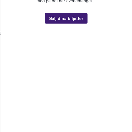
med på det här evenemanget...
Sälj dina biljetter
;