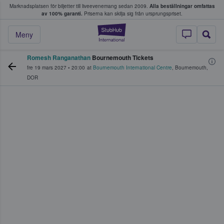
Marknadsplatsen för biljetter till liveevenemang sedan 2009.
Alla beställningar omfattas
ns köper och säljer biljetter.
av 100% garanti.
Priserna kan skilja sig från ursprungspriset.
StubHub – där fans
Meny
Romesh Ranganathan
Bournemouth Tickets
fre 19 mars 2027
•
20:00
at
Bournemouth International Centre
,
Bournemouth
,
DOR