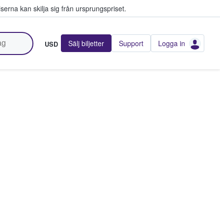
serna kan skilja sig från ursprungspriset.
Sälj biljetter
Support
Logga in
USD