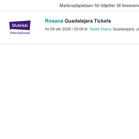
Marknadsplatsen för biljetter till livee
Rosana
Guadalajara Tickets
StubHub – där fans köper och sälje
fre 09 okt. 2026
•
20:00
kl.
Teatro Diana
,
Guadalajara
,
J