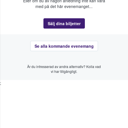
Eller om du av någon anledning inte kan vara
med på det här evenemanget...
Sälj dina biljetter
Se alla kommande evenemang
Är du intresserad av andra alternativ? Kolla vad
vi har tillgängligt.
;