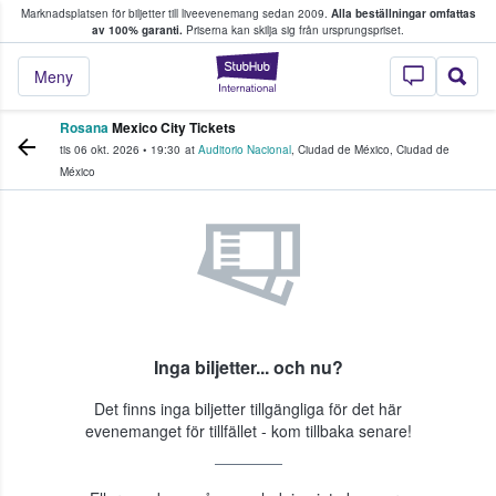
Marknadsplatsen för biljetter till liveevenemang sedan 2009.
Alla beställningar omfattas
ns köper och säljer biljetter.
av 100% garanti.
Priserna kan skilja sig från ursprungspriset.
StubHub – där fans
Meny
Rosana
Mexico City Tickets
tis 06 okt. 2026
•
19:30
at
Auditorio Nacional
,
Ciudad de México
,
Ciudad de
México
Inga biljetter... och nu?
Det finns inga biljetter tillgängliga för det här
evenemanget för tillfället - kom tillbaka senare!