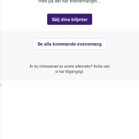
med på det här evenemanget...
Sälj dina biljetter
Se alla kommande evenemang
Är du intresserad av andra alternativ? Kolla vad
vi har tillgängligt.
;