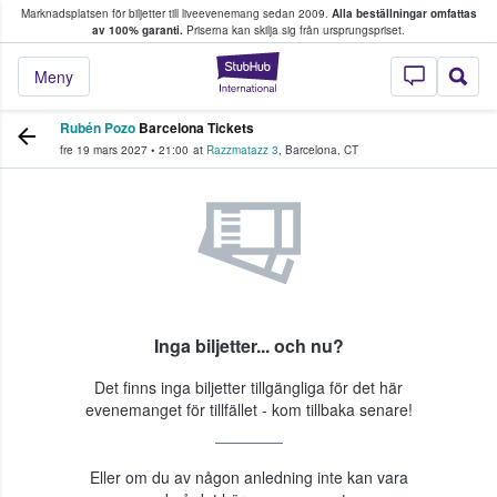
Marknadsplatsen för biljetter till liveevenemang sedan 2009.
Alla beställningar omfattas
ns köper och säljer biljetter.
av 100% garanti.
Priserna kan skilja sig från ursprungspriset.
StubHub – där fans
Meny
Rubén Pozo
Barcelona Tickets
fre 19 mars 2027
•
21:00
at
Razzmatazz 3
,
Barcelona
,
CT
Inga biljetter... och nu?
Det finns inga biljetter tillgängliga för det här
evenemanget för tillfället - kom tillbaka senare!
Eller om du av någon anledning inte kan vara