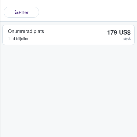
Filter
Onumrerad plats
179 US$
1 - 4 biljetter
styck