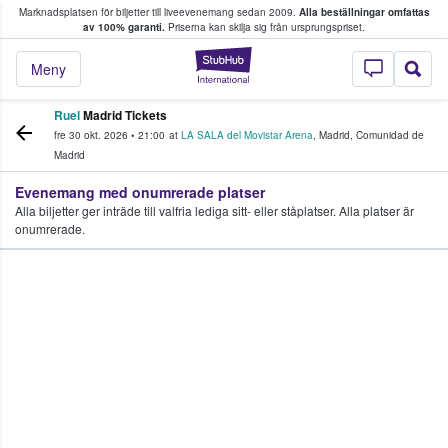
Marknadsplatsen för biljetter till liveevenemang sedan 2009.
Alla beställningar omfattas
ns köper och säljer biljetter.
av 100% garanti.
Priserna kan skilja sig från ursprungspriset.
StubHub – där fans
Meny
Ruel
Madrid Tickets
fre 30 okt. 2026
•
21:00
at
LA SALA del Movistar Arena
,
Madrid
,
Comunidad de
Madrid
Evenemang med onumrerade platser
Alla biljetter ger inträde till valfria lediga sitt- eller ståplatser. Alla platser är
onumrerade.