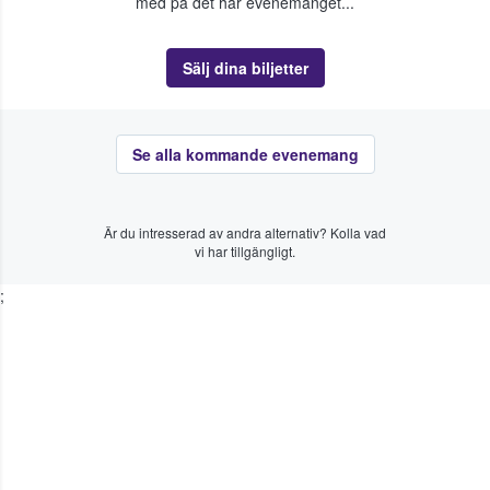
med på det här evenemanget...
Sälj dina biljetter
Se alla kommande evenemang
Är du intresserad av andra alternativ? Kolla vad
vi har tillgängligt.
;