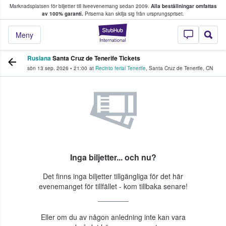
Marknadsplatsen för biljetter till liveevenemang sedan 2009.
Alla beställningar omfattas
ns köper och säljer biljetter.
av 100% garanti.
Priserna kan skilja sig från ursprungspriset.
StubHub – där fans
Meny
Ruslana
Santa Cruz de Tenerife Tickets
sön 13 sep. 2026
•
21:00
at
Recinto ferial Tenerife
,
Santa Cruz de Tenerife
,
CN
Inga biljetter... och nu?
Det finns inga biljetter tillgängliga för det här
evenemanget för tillfället - kom tillbaka senare!
Eller om du av någon anledning inte kan vara