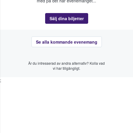
med på det här evenemanget...
Sälj dina biljetter
Se alla kommande evenemang
Är du intresserad av andra alternativ? Kolla vad
vi har tillgängligt.
;