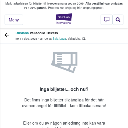
Marknadsplatsen för biljetter till liveevenemang sedan 2009.
Alla beställningar omfattas
ns köper och säljer biljetter.
av 100% garanti.
Priserna kan skilja sig från ursprungspriset.
StubHub – där fans
Meny
Ruslana
Valladolid Tickets
fre 11 dec. 2026
•
21:00
at
Sala Lava
,
Valladolid
,
CL
Inga biljetter... och nu?
Det finns inga biljetter tillgängliga för det här
evenemanget för tillfället - kom tillbaka senare!
Eller om du av någon anledning inte kan vara