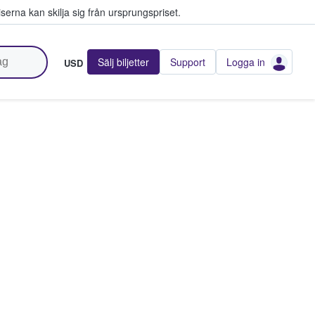
serna kan skilja sig från ursprungspriset.
Sälj biljetter
Support
Logga in
USD