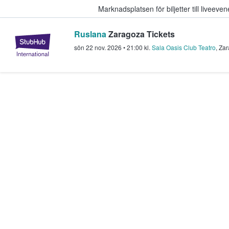
Marknadsplatsen för biljetter till livee
Ruslana
Zaragoza Tickets
StubHub – där fans köper och sälje
sön 22 nov. 2026
•
21:00
kl.
Sala Oasis Club Teatro
,
Zar