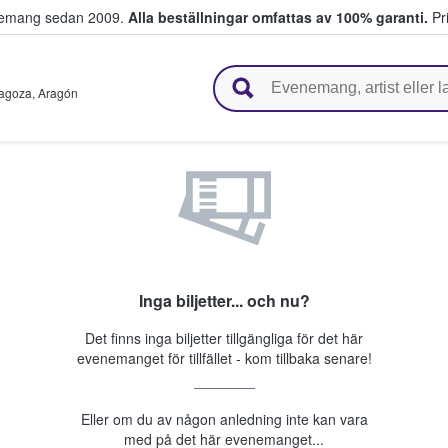
venemang sedan 2009.
Alla beställningar omfattas av 100% garanti.
Pri
r biljetter.
agoza
,
Aragón
Inga biljetter... och nu?
Det finns inga biljetter tillgängliga för det här
evenemanget för tillfället - kom tillbaka senare!
Eller om du av någon anledning inte kan vara
med på det här evenemanget...