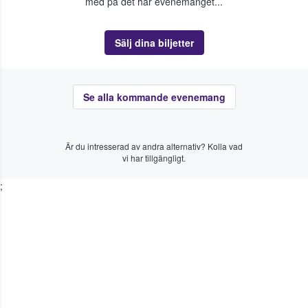
med på det här evenemanget...
Sälj dina biljetter
Se alla kommande evenemang
Är du intresserad av andra alternativ? Kolla vad
vi har tillgängligt.
;