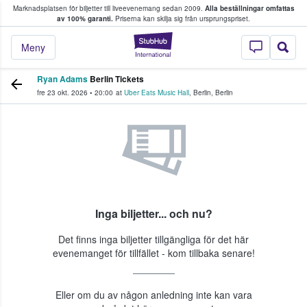
Marknadsplatsen för biljetter till liveevenemang sedan 2009.
Alla beställningar omfattas
ns köper och säljer biljetter.
av 100% garanti.
Priserna kan skilja sig från ursprungspriset.
StubHub – där fans
Meny
Ryan Adams
Berlin Tickets
fre 23 okt. 2026
•
20:00
at
Uber Eats Music Hall
,
Berlin
,
Berlin
Inga biljetter... och nu?
Det finns inga biljetter tillgängliga för det här
evenemanget för tillfället - kom tillbaka senare!
Eller om du av någon anledning inte kan vara