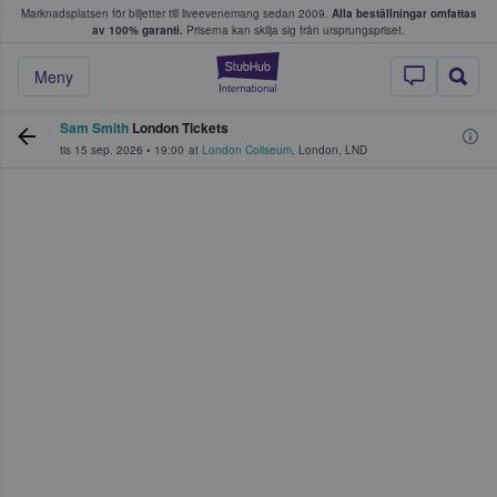
Marknadsplatsen för biljetter till liveevenemang sedan 2009.
Alla beställningar omfattas
ns köper och säljer biljetter.
av 100% garanti.
Priserna kan skilja sig från ursprungspriset.
StubHub – där fans
Meny
Sam Smith
London Tickets
tis 15 sep. 2026
•
19:00
at
London Coliseum
,
London
,
LND