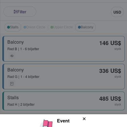
Filter
USD
Stalls
Dress Circle
Upper Circle
Balcony
Balcony
146 US$
Rad
B
1 - 6 biljetter
styck
Balcony
336 US$
Rad
G
1 - 4 biljetter
styck
Stalls
485 US$
Rad
H
2 biljetter
styck
Event