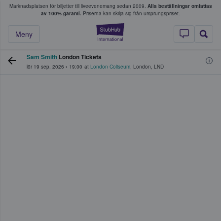
Marknadsplatsen för biljetter till liveevenemang sedan 2009.
Alla beställningar omfattas
ns köper och säljer biljetter.
av 100% garanti.
Priserna kan skilja sig från ursprungspriset.
StubHub – där fans
Meny
Sam Smith
London Tickets
lör 19 sep. 2026
•
19:00
at
London Coliseum
,
London
,
LND