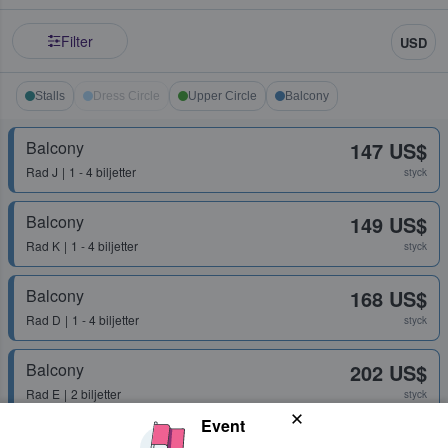
Filter
USD
Stalls
Dress Circle
Upper Circle
Balcony
Balcony
147 US$
Rad
J
1 - 4 biljetter
styck
Balcony
149 US$
Rad
K
1 - 4 biljetter
styck
Balcony
168 US$
Rad
D
1 - 4 biljetter
styck
Balcony
202 US$
Rad
E
2 biljetter
styck
Event