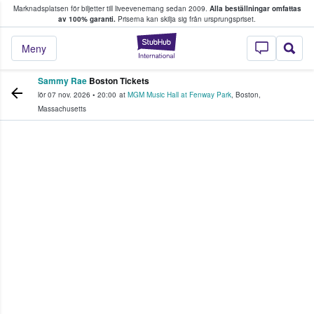
Marknadsplatsen för biljetter till liveevenemang sedan 2009.
Alla beställningar omfattas
ns köper och säljer biljetter.
av 100% garanti.
Priserna kan skilja sig från ursprungspriset.
StubHub – där fans
Meny
Sammy Rae
Boston Tickets
lör 07 nov. 2026
•
20:00
at
MGM Music Hall at Fenway Park
,
Boston
,
Massachusetts