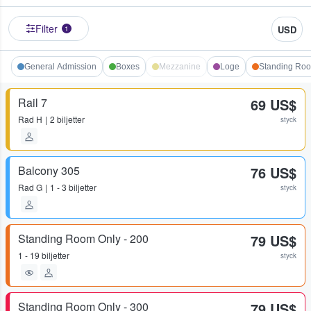
Filter
USD
1
General Admission
Boxes
Mezzanine
Loge
Standing Roo
Rail 7
69 US$
Rad
H
2 biljetter
styck
Balcony 305
76 US$
Rad
G
1 - 3 biljetter
styck
Standing Room Only - 200
79 US$
1 - 19 biljetter
styck
Standing Room Only - 300
79 US$