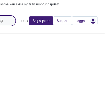
serna kan skilja sig från ursprungspriset.
Sälj biljetter
Support
Logga in
USD