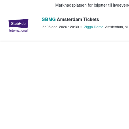
Marknadsplatsen för biljetter till livee
SBMG
Amsterdam Tickets
StubHub – där fans köper och sälje
lör 05 dec. 2026
•
20:30
kl.
Ziggo Dome
,
Amsterdam
,
N