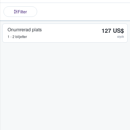
Filter
Onumrerad plats
127 US$
1 - 2 biljetter
styck