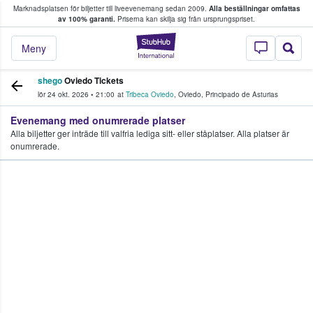
Marknadsplatsen för biljetter till liveevenemang sedan 2009.
Alla beställningar omfattas
ns köper och säljer biljetter.
av 100% garanti.
Priserna kan skilja sig från ursprungspriset.
StubHub – där fans
Meny
shego
Oviedo Tickets
lör 24 okt. 2026
•
21:00
at
Tribeca Oviedo
,
Oviedo
,
Principado de Asturias
Evenemang med onumrerade platser
Alla biljetter ger inträde till valfria lediga sitt- eller ståplatser. Alla platser är
onumrerade.