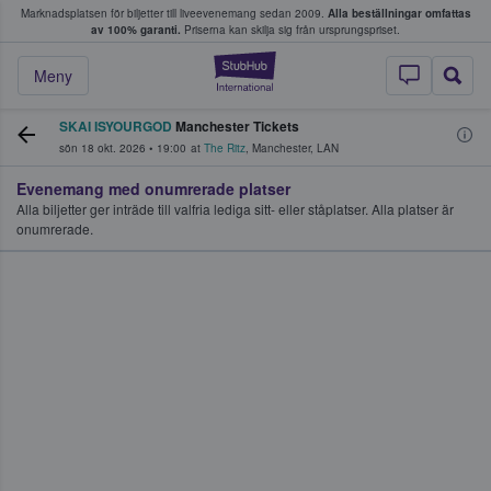
Marknadsplatsen för biljetter till liveevenemang sedan 2009.
Alla beställningar omfattas
ns köper och säljer biljetter.
av 100% garanti.
Priserna kan skilja sig från ursprungspriset.
StubHub – där fans
Meny
SKAI ISYOURGOD
Manchester Tickets
sön 18 okt. 2026
•
19:00
at
The Ritz
,
Manchester
,
LAN
Evenemang med onumrerade platser
Alla biljetter ger inträde till valfria lediga sitt- eller ståplatser. Alla platser är
onumrerade.