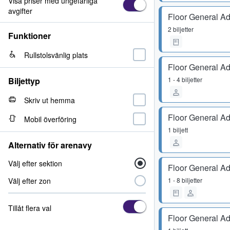
Visa priser med ungefärliga
avgifter
Floor General A
2 biljetter
Funktioner
Rullstolsvänlig plats
Floor General A
Biljettyp
1 - 4 biljetter
Skriv ut hemma
Floor General A
Mobil överföring
1 biljett
Alternativ för arenavy
Välj efter sektion
Floor General A
Välj efter zon
1 - 8 biljetter
Tillåt flera val
Floor General A