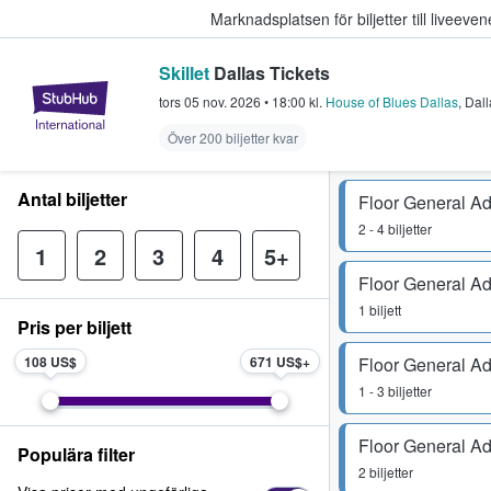
Marknadsplatsen för biljetter till livee
Skillet
Dallas Tickets
StubHub – där fans köper och sälje
tors 05 nov. 2026
•
18:00
kl.
House of Blues Dallas
,
Dall
Över 200 biljetter kvar
Antal biljetter
Floor General A
2 - 4 biljetter
1
2
3
4
5+
Floor General A
1 biljett
Pris per biljett
108 US$
671 US$
Floor General A
1 - 3 biljetter
Floor General A
Populära filter
2 biljetter