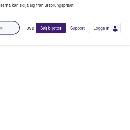
serna kan skilja sig från ursprungspriset.
Sälj biljetter
Support
Logga in
USD