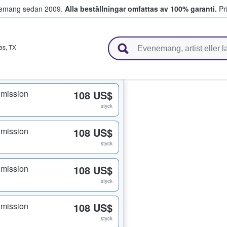
venemang sedan 2009.
Alla beställningar omfattas av 100% garanti.
Pri
r biljetter.
as
,
TX
dmission
108 US$
styck
dmission
108 US$
styck
dmission
108 US$
styck
dmission
108 US$
styck