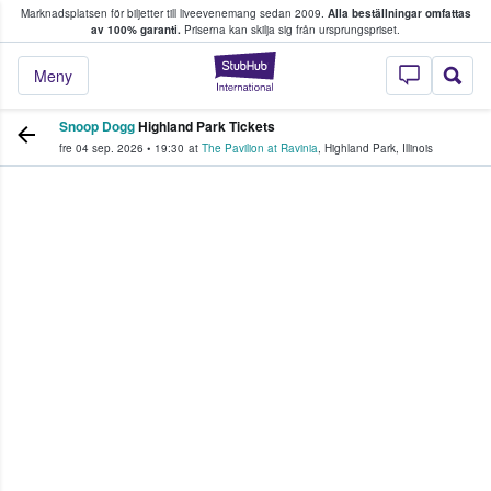
Marknadsplatsen för biljetter till liveevenemang sedan 2009.
Alla beställningar omfattas
ns köper och säljer biljetter.
av 100% garanti.
Priserna kan skilja sig från ursprungspriset.
StubHub – där fans
Meny
Snoop Dogg
Highland Park Tickets
fre 04 sep. 2026
•
19:30
at
The Pavilion at Ravinia
,
Highland Park
,
Illinois