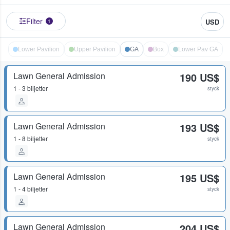
Filter
USD
1
Lower Pavilion
Upper Pavilion
GA
Box
Lower Pav GA
Lawn General Admission
190 US$
1 - 3 biljetter
styck
Lawn General Admission
193 US$
1 - 8 biljetter
styck
Lawn General Admission
195 US$
1 - 4 biljetter
styck
Lawn General Admission
204 US$