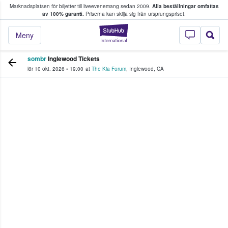
Marknadsplatsen för biljetter till liveevenemang sedan 2009.
Alla beställningar omfattas
ns köper och säljer biljetter.
av 100% garanti.
Priserna kan skilja sig från ursprungspriset.
StubHub – där fans
Meny
sombr
Inglewood Tickets
lör 10 okt. 2026
•
19:00
at
The Kia Forum
,
Inglewood
,
CA