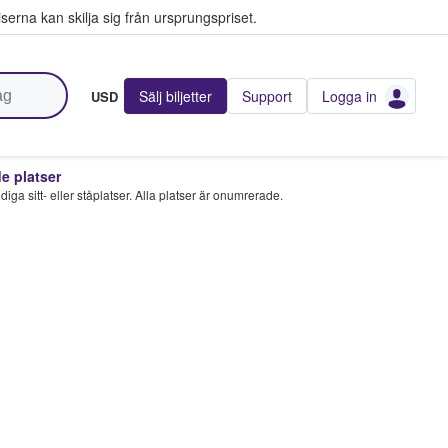
serna kan skilja sig från ursprungspriset.
Sälj biljetter
Support
Logga in
USD
 platser
 lediga sitt- eller ståplatser. Alla platser är onumrerade.