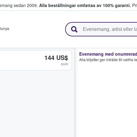
venemang sedan 2009.
Alla beställningar omfattas av 100% garanti.
Pri
r biljetter.
lunya
Evenemang med onumrerade
144 US$
Alla biljetter ger inträde till valfria
styck