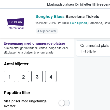
Marknadsplatsen för biljetter till livee
Songhoy Blues
Barcelona Tickets
StubHub – där fans köper och sälje
tis 20 okt. 2026
•
21:00
kl.
Sala Upload
,
Barcelona
,
Cata
4 biljetter kvar
Evenemang med onumrerade platser
Onumrerad plats
Alla biljetter ger inträde till valfria lediga sitt- eller
1 - 4 biljetter
ståplatser. Alla platser är onumrerade.
Antal biljetter
1
2
3
4
Populära filter
Visa priser med ungefärliga
avgifter