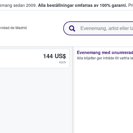
venemang sedan 2009.
Alla beställningar omfattas av 100% garanti.
Pri
r biljetter.
nidad de Madrid
Evenemang med onumrerade
144 US$
Alla biljetter ger inträde till valfria
styck