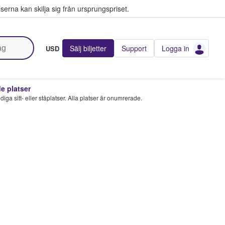
serna kan skilja sig från ursprungspriset.
Sälj biljetter
Support
Logga in
USD
 platser
 lediga sitt- eller ståplatser. Alla platser är onumrerade.