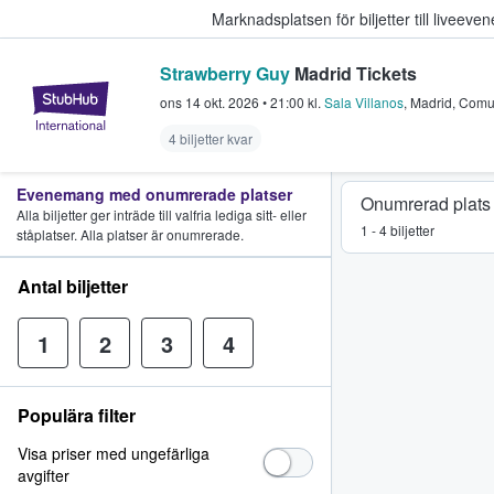
Marknadsplatsen för biljetter till livee
Strawberry Guy
Madrid Tickets
StubHub – där fans köper och sälje
ons 14 okt. 2026
•
21:00
kl.
Sala Villanos
,
Madrid
,
Comu
4 biljetter kvar
Evenemang med onumrerade platser
Onumrerad plats
Alla biljetter ger inträde till valfria lediga sitt- eller
1 - 4 biljetter
ståplatser. Alla platser är onumrerade.
Antal biljetter
1
2
3
4
Populära filter
Visa priser med ungefärliga
avgifter