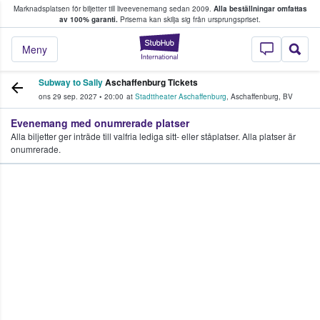
Marknadsplatsen för biljetter till liveevenemang sedan 2009.
Alla beställningar omfattas
ns köper och säljer biljetter.
av 100% garanti.
Priserna kan skilja sig från ursprungspriset.
StubHub – där fans
Meny
Subway to Sally
Aschaffenburg Tickets
ons 29 sep. 2027
•
20:00
at
Stadttheater Aschaffenburg
,
Aschaffenburg
,
BV
Evenemang med onumrerade platser
Alla biljetter ger inträde till valfria lediga sitt- eller ståplatser. Alla platser är
onumrerade.