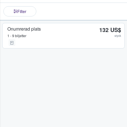
Filter
Onumrerad plats
132 US$
1 - 9 biljetter
styck