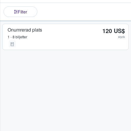
Filter
Onumrerad plats
120 US$
1 - 8 biljetter
styck