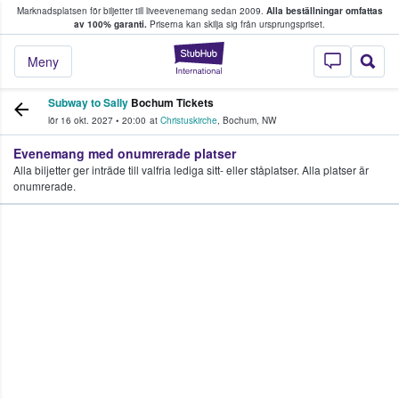
Marknadsplatsen för biljetter till liveevenemang sedan 2009.
Alla beställningar omfattas
ns köper och säljer biljetter.
av 100% garanti.
Priserna kan skilja sig från ursprungspriset.
StubHub – där fans
Meny
Subway to Sally
Bochum Tickets
lör 16 okt. 2027
•
20:00
at
Christuskirche
,
Bochum
,
NW
Evenemang med onumrerade platser
Alla biljetter ger inträde till valfria lediga sitt- eller ståplatser. Alla platser är
onumrerade.