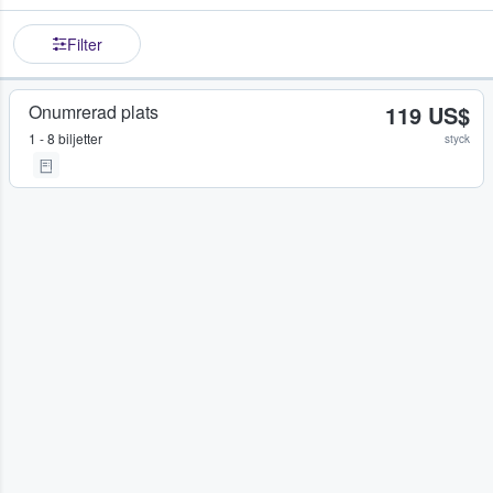
Filter
Onumrerad plats
119 US$
1 - 8 biljetter
styck