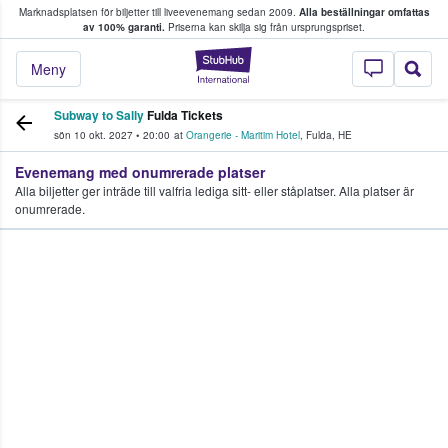
Marknadsplatsen för biljetter till liveevenemang sedan 2009.
Alla beställningar omfattas
ns köper och säljer biljetter.
av 100% garanti.
Priserna kan skilja sig från ursprungspriset.
StubHub – där fans
Meny
Subway to Sally
Fulda Tickets
sön 10 okt. 2027
•
20:00
at
Orangerie - Maritim Hotel
,
Fulda
,
HE
Evenemang med onumrerade platser
Alla biljetter ger inträde till valfria lediga sitt- eller ståplatser. Alla platser är
onumrerade.