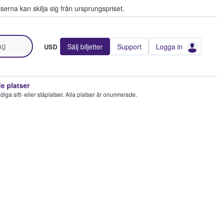
serna kan skilja sig från ursprungspriset.
Sälj biljetter
Support
Logga in
USD
 platser
 lediga sitt- eller ståplatser. Alla platser är onumrerade.