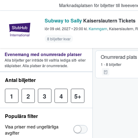
Marknadsplatsen för biljetter till livee
Subway to Sally
Kaiserslautern Tickets
StubHub – där fans köper och sälje
lör 09 okt. 2027
•
20:00
kl.
Kammgarn
,
Kaiserslautern
,
R
8 biljetter kvar
Evenemang med onumrerade platser
Onumrerad plats
Alla biljetter ger inträde till valfria lediga sitt- eller
1 - 8 biljetter
ståplatser. Alla platser är onumrerade.
Antal biljetter
1
2
3
4
5+
Populära filter
Visa priser med ungefärliga
avgifter