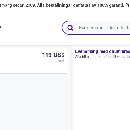
venemang sedan 2009.
Alla beställningar omfattas av 100% garanti.
Pri
r biljetter.
P
Evenemang med onumrerade
119 US$
Alla biljetter ger inträde till valfria
styck