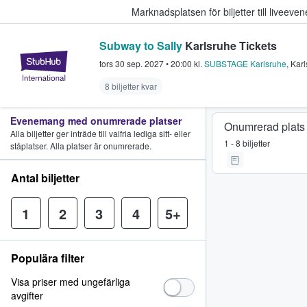
Marknadsplatsen för biljetter till livee
Subway to Sally
Karlsruhe Tickets
StubHub – där fans köper och sälje
tors 30 sep. 2027
•
20:00
kl.
SUBSTAGE Karlsruhe
,
Karl
8 biljetter kvar
Evenemang med onumrerade platser
Onumrerad plats
Alla biljetter ger inträde till valfria lediga sitt- eller
1 - 8 biljetter
ståplatser. Alla platser är onumrerade.
Antal biljetter
1
2
3
4
5+
Populära filter
Visa priser med ungefärliga
avgifter