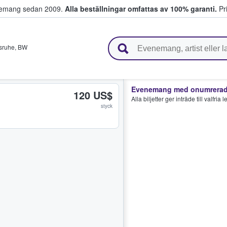
venemang sedan 2009.
Alla beställningar omfattas av 100% garanti.
Pri
r biljetter.
sruhe
,
BW
Evenemang med onumrerade
120 US$
Alla biljetter ger inträde till valfria
styck