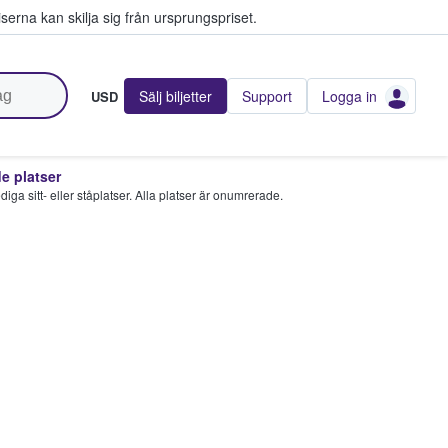
serna kan skilja sig från ursprungspriset.
Sälj biljetter
Support
Logga in
USD
 platser
 lediga sitt- eller ståplatser. Alla platser är onumrerade.