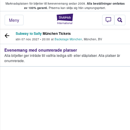
Marknadsplatsen för biljetter till liveevenemang sedan 2009.
Alla beställningar omfattas
ns köper och säljer biljetter.
av 100% garanti.
Priserna kan skilja sig från ursprungspriset.
StubHub – där fans
Meny
Subway to Sally
München Tickets
sön 07 nov. 2027
•
20:00
at
Backstage München
,
München
,
BV
Evenemang med onumrerade platser
Alla biljetter ger inträde till valfria lediga sitt- eller ståplatser. Alla platser är
onumrerade.