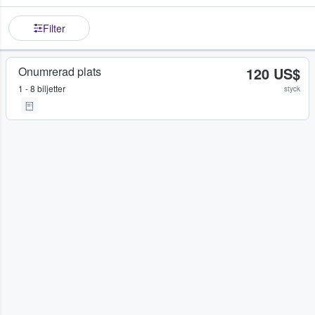
Filter
Onumrerad plats
120 US$
1 - 8 biljetter
styck