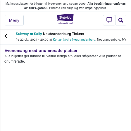
Marknadsplatsen för biljetter till liveevenemang sedan 2009.
Alla beställningar omfattas
ns köper och säljer biljetter.
av 100% garanti.
Priserna kan skilja sig från ursprungspriset.
StubHub – där fans
Meny
Subway to Sally
Neubrandenburg Tickets
fre 22 okt. 2027
•
20:00
at
Konzertkirche Neubrandenburg
,
Neubrandenburg
,
MV
Evenemang med onumrerade platser
Alla biljetter ger inträde till valfria lediga sitt- eller ståplatser. Alla platser är
onumrerade.