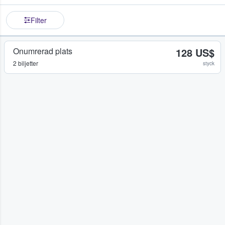
Filter
Onumrerad plats
128 US$
2 biljetter
styck