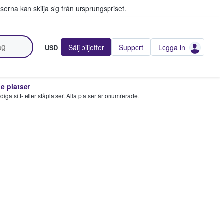
serna kan skilja sig från ursprungspriset.
Sälj biljetter
Support
Logga in
USD
 platser
 lediga sitt- eller ståplatser. Alla platser är onumrerade.