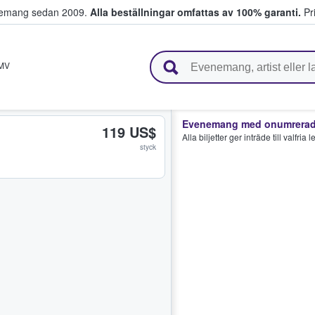
venemang sedan 2009.
Alla beställningar omfattas av 100% garanti.
Pri
r biljetter.
MV
Evenemang med onumrerade
119 US$
Alla biljetter ger inträde till valfria
styck