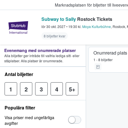
Marknadsplatsen för biljetter till livee
Subway to Sally
Rostock Tickets
StubHub – där fans köper och sälje
lör 30 okt. 2027
•
19:30
kl.
Moya Kulturbühne
,
Rostock
,
8 biljetter kvar
Evenemang med onumrerade platser
Onumrerad plats
Alla biljetter ger inträde till valfria lediga sitt- eller
1 - 8 biljetter
ståplatser. Alla platser är onumrerade.
Antal biljetter
1
2
3
4
5+
Populära filter
Visa priser med ungefärliga
avgifter