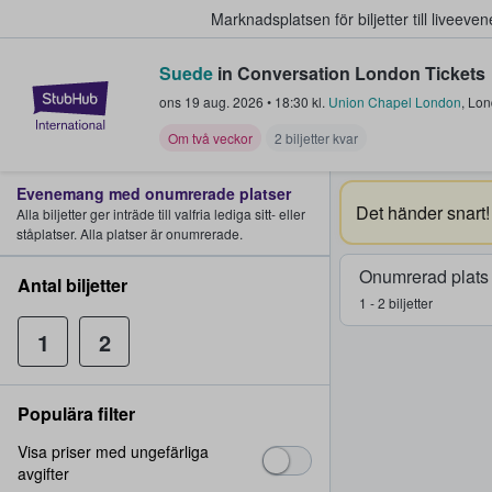
Marknadsplatsen för biljetter till livee
Suede
in Conversation London Tickets
StubHub – där fans köper och sälje
ons 19 aug. 2026
•
18:30
kl.
Union Chapel London
,
Lon
Om två veckor
2 biljetter kvar
Evenemang med onumrerade platser
Det händer snart!
Alla biljetter ger inträde till valfria lediga sitt- eller
ståplatser. Alla platser är onumrerade.
Onumrerad plats
Antal biljetter
1 - 2 biljetter
1
2
Populära filter
Visa priser med ungefärliga
avgifter