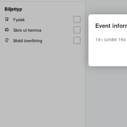
Biljettyp
Fysisk
Event infor
Skriv ut hemma
14+ (under 16s 
Mobil överföring