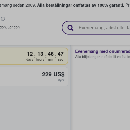
venemang sedan 2009.
Alla beställningar omfattas av 100% garanti.
Pri
r biljetter.
don
,
London
Evenemang med onumrerade
12
13
46
47
:
:
:
Alla biljetter ger inträde till valfria
days
hours
min
sec
229 US$
styck