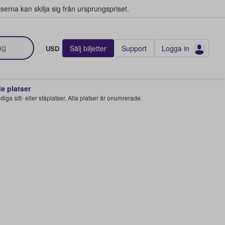
serna kan skilja sig från ursprungspriset.
Sälj biljetter
Support
Logga in
USD
 platser
 lediga sitt- eller ståplatser. Alla platser är onumrerade.