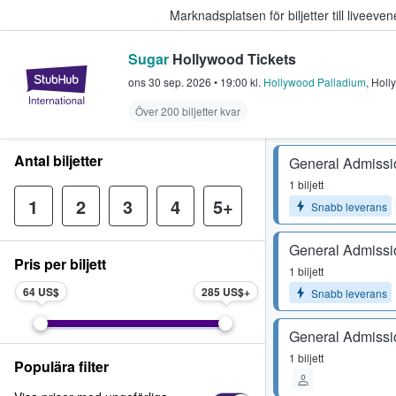
Marknadsplatsen för biljetter till livee
Sugar
Hollywood Tickets
StubHub – där fans köper och sälje
ons 30 sep. 2026
•
19:00
kl.
Hollywood Palladium
,
Holl
Över 200 biljetter kvar
Antal biljetter
General Admissi
1 biljett
1
2
3
4
5+
Snabb leverans
General Admissi
Pris per biljett
1 biljett
64 US$
285 US$
Snabb leverans
General Admissi
1 biljett
Populära filter