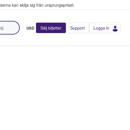
serna kan skilja sig från ursprungspriset.
Sälj biljetter
Support
Logga in
USD