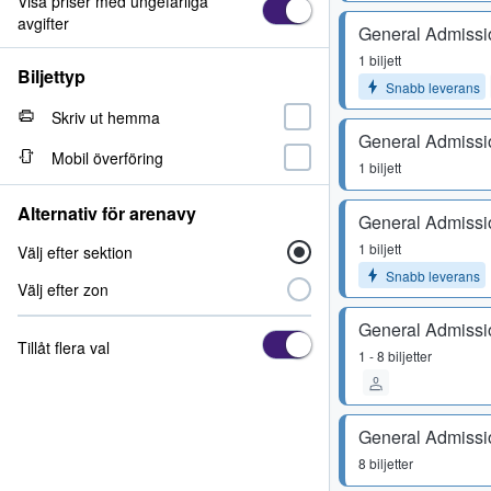
Visa priser med ungefärliga
avgifter
General Admissi
1 biljett
Biljettyp
Snabb leverans
Skriv ut hemma
General Admissi
Mobil överföring
1 biljett
Alternativ för arenavy
General Admissi
1 biljett
Välj efter sektion
Snabb leverans
Välj efter zon
General Admissi
Tillåt flera val
1 - 8 biljetter
General Admissi
8 biljetter