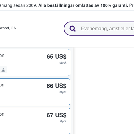
venemang sedan 2009.
Alla beställningar omfattas av 100% garanti.
Pri
r biljetter.
ywood
,
CA
on
65 US$
styck
on
66 US$
styck
on
67 US$
styck