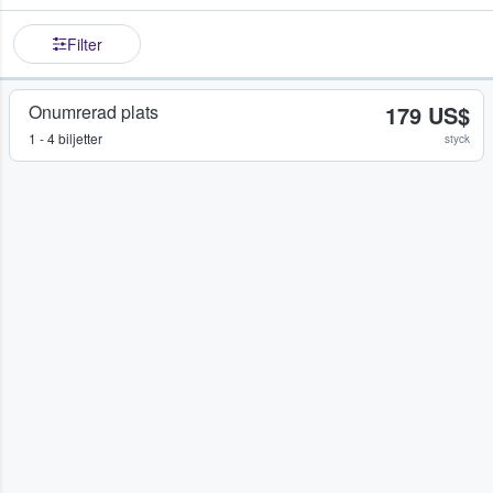
Filter
Onumrerad plats
179 US$
1 - 4 biljetter
styck