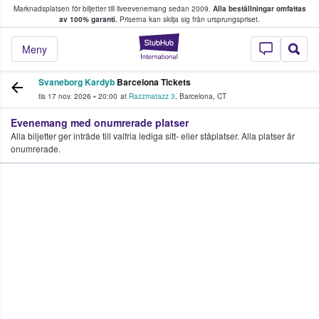
Marknadsplatsen för biljetter till liveevenemang sedan 2009.
Alla beställningar omfattas
ns köper och säljer biljetter.
av 100% garanti.
Priserna kan skilja sig från ursprungspriset.
StubHub – där fans
Meny
Svaneborg Kardyb
Barcelona Tickets
tis 17 nov. 2026
•
20:00
at
Razzmatazz 3
,
Barcelona
,
CT
Evenemang med onumrerade platser
Alla biljetter ger inträde till valfria lediga sitt- eller ståplatser. Alla platser är
onumrerade.