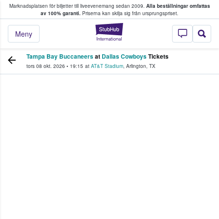
Marknadsplatsen för biljetter till liveevenemang sedan 2009.
Alla beställningar omfattas
ns köper och säljer biljetter.
av 100% garanti.
Priserna kan skilja sig från ursprungspriset.
StubHub – där fans
Meny
Tampa Bay Buccaneers
at
Dallas Cowboys
Tickets
tors 08 okt. 2026
•
19:15
at
AT&T Stadium
,
Arlington
,
TX