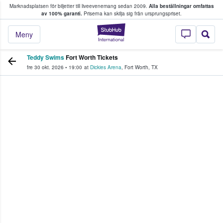
Marknadsplatsen för biljetter till liveevenemang sedan 2009.
Alla beställningar omfattas
ns köper och säljer biljetter.
av 100% garanti.
Priserna kan skilja sig från ursprungspriset.
StubHub – där fans
Meny
Teddy Swims
Fort Worth Tickets
fre 30 okt. 2026
•
19:00
at
Dickies Arena
,
Fort Worth
,
TX