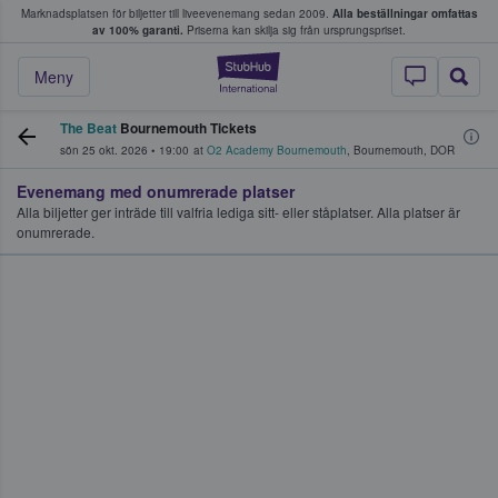
Marknadsplatsen för biljetter till liveevenemang sedan 2009.
Alla beställningar omfattas
ns köper och säljer biljetter.
av 100% garanti.
Priserna kan skilja sig från ursprungspriset.
StubHub – där fans
Meny
The Beat
Bournemouth Tickets
sön 25 okt. 2026
•
19:00
at
O2 Academy Bournemouth
,
Bournemouth
,
DOR
Evenemang med onumrerade platser
Alla biljetter ger inträde till valfria lediga sitt- eller ståplatser. Alla platser är
onumrerade.