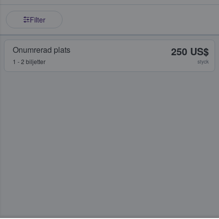
Filter
Onumrerad plats
250 US$
1 - 2 biljetter
styck