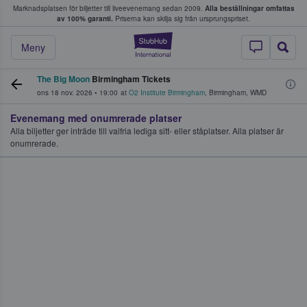
Marknadsplatsen för biljetter till liveevenemang sedan 2009.
Alla beställningar omfattas
ns köper och säljer biljetter.
av 100% garanti.
Priserna kan skilja sig från ursprungspriset.
StubHub – där fans
Meny
The Big Moon
Birmingham Tickets
ons 18 nov. 2026
•
19:00
at
O2 Institute Birmingham
,
Birmingham
,
WMD
Evenemang med onumrerade platser
Alla biljetter ger inträde till valfria lediga sitt- eller ståplatser. Alla platser är
onumrerade.