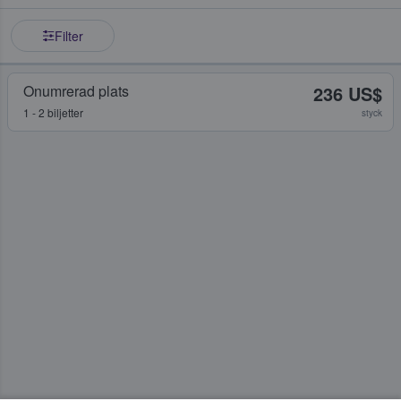
Filter
Onumrerad plats
236 US$
1 - 2 biljetter
styck