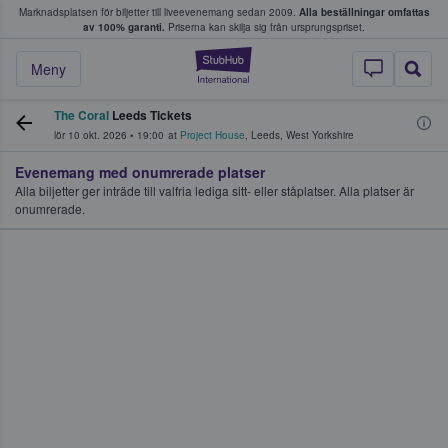
Marknadsplatsen för biljetter till liveevenemang sedan 2009.
Alla beställningar omfattas
ns köper och säljer biljetter.
av 100% garanti.
Priserna kan skilja sig från ursprungspriset.
StubHub – där fans
Meny
The Coral
Leeds Tickets
lör 10 okt. 2026
•
19:00
at
Project House
,
Leeds
,
West Yorkshire
Evenemang med onumrerade platser
Alla biljetter ger inträde till valfria lediga sitt- eller ståplatser. Alla platser är
onumrerade.