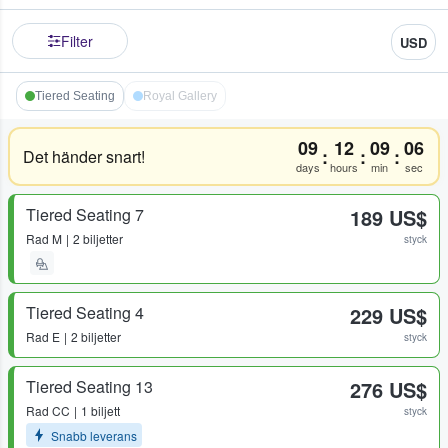
Filter
USD
Tiered Seating
Royal Gallery
09
12
09
06
:
:
:
Det händer snart!
days
hours
min
sec
Tiered Seating 7
189 US$
Rad
M
2 biljetter
styck
Tiered Seating 4
229 US$
Rad
E
2 biljetter
styck
Tiered Seating 13
276 US$
Rad
CC
1 biljett
styck
Snabb leverans