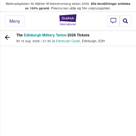
Marknadsplatsen för biljetter till liveevenemang sedan 2009.
Alla beställningar omfattas
ns köper och säljer biljetter.
av 100% garanti.
Priserna kan skilja sig från ursprungspriset.
StubHub – där fans
Meny
The
Edinburgh Military Tattoo
2026 Tickets
lör 15 aug. 2026
•
21:30
at
Edinburgh Castle
,
Edinburgh
,
EDH