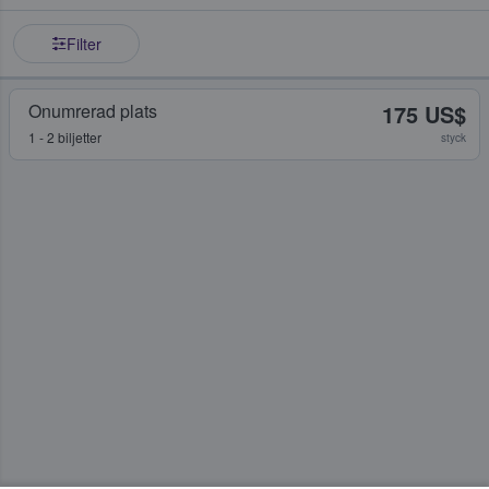
Filter
Onumrerad plats
175 US$
1 - 2 biljetter
styck