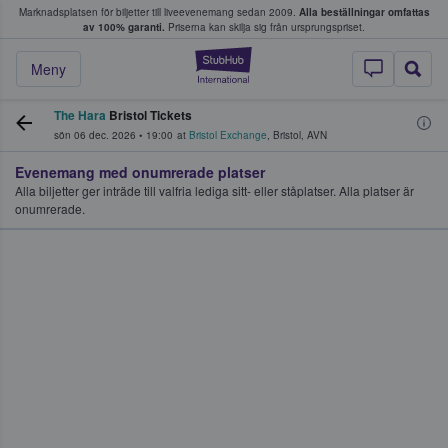
Marknadsplatsen för biljetter till liveevenemang sedan 2009.
Alla beställningar omfattas
ns köper och säljer biljetter.
av 100% garanti.
Priserna kan skilja sig från ursprungspriset.
StubHub – där fans
Meny
The Hara
Bristol Tickets
sön 06 dec. 2026
•
19:00
at
Bristol Exchange
,
Bristol
,
AVN
Evenemang med onumrerade platser
Alla biljetter ger inträde till valfria lediga sitt- eller ståplatser. Alla platser är
onumrerade.