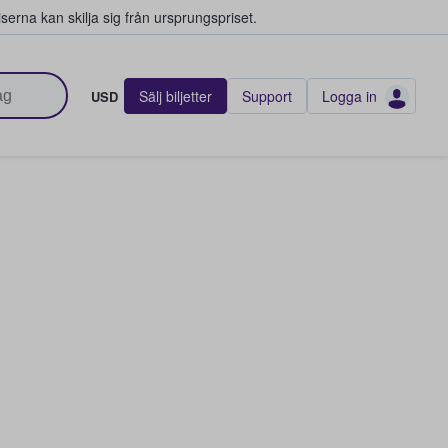
serna kan skilja sig från ursprungspriset.
Sälj biljetter
Support
Logga in
USD