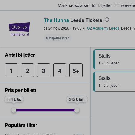
Marknadsplatsen för biljetter till livee
The Hunna
Leeds Tickets
StubHub – där fans köper och sälje
tis 24 nov. 2026
•
19:00
kl.
O2 Academy Leeds
,
Leeds
,
Y
8 biljetter kvar
Antal biljetter
Stalls
1 - 6 biljetter
1
2
3
4
5+
Stalls
1 - 2 biljetter
Pris per biljett
114 US$
242 US$
Populära filter