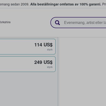
venemang sedan 2009.
Alla beställningar omfattas av 100% garanti.
Pri
r biljetter.
orkshire
114 US$
styck
249 US$
styck