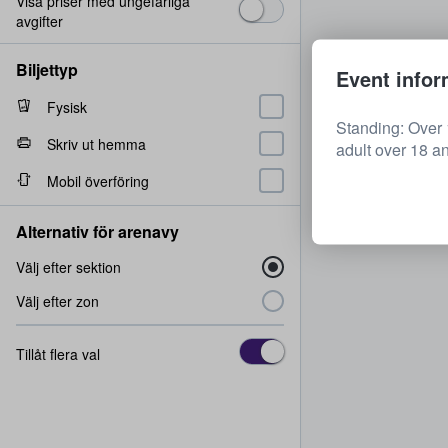
Visa priser med ungefärliga
avgifter
Biljettyp
Event infor
Fysisk
Standing: Over 
Skriv ut hemma
adult over 18 an
Mobil överföring
Alternativ för arenavy
Välj efter sektion
Välj efter zon
Tillåt flera val