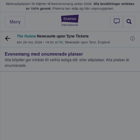
Marknadsplatsen för biljetter till liveevenemang sedan 2009.
Alla beställningar omfattas
ns köper och säljer biljetter.
av 100% garanti.
Priserna kan skilja sig från ursprungspriset.
StubHub – där fans
Meny
The Hunna
Newcastle upon Tyne Tickets
sön 29 nov. 2026
•
18:00
at
NX
,
Newcastle upon Tyne
,
England
Evenemang med onumrerade platser
Alla biljetter ger inträde till valfria lediga sitt- eller ståplatser. Alla platser är
onumrerade.