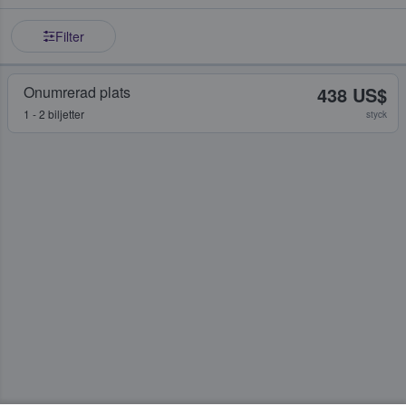
Filter
Onumrerad plats
438 US$
1 - 2 biljetter
styck