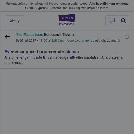
Marknadsplatsen för biljetter till liveevenemang sedan 2009.
Alla beställningar omfattas
ns köper och säljer biljetter.
av 100% garanti.
Priserna kan skilja sig från ursprungspriset.
StubHub – där fans
Meny
The Maccabees
Edinburgh Tickets
tis 06 juli 2027
•
19:00
at
Edinburgh Corn Exchange
,
Edinburgh
,
Edinburgh
Evenemang med onumrerade platser
Alla biljetter ger inträde till valfria lediga sitt- eller ståplatser. Alla platser är
onumrerade.