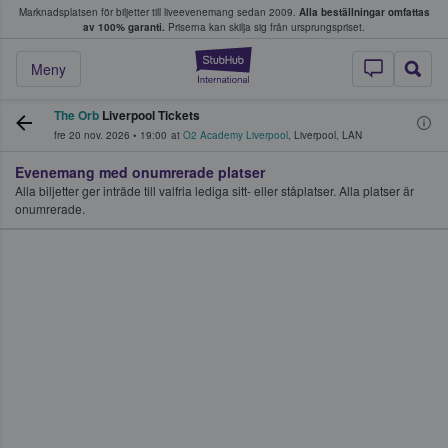
Marknadsplatsen för biljetter till liveevenemang sedan 2009.
Alla beställningar omfattas
ns köper och säljer biljetter.
av 100% garanti.
Priserna kan skilja sig från ursprungspriset.
StubHub – där fans
Meny
The Orb
Liverpool Tickets
fre 20 nov. 2026
•
19:00
at
O2 Academy Liverpool
,
Liverpool
,
LAN
Evenemang med onumrerade platser
Alla biljetter ger inträde till valfria lediga sitt- eller ståplatser. Alla platser är
onumrerade.