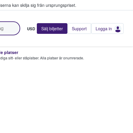
serna kan skilja sig från ursprungspriset.
Sälj biljetter
Support
Logga in
USD
 platser
 lediga sitt- eller ståplatser. Alla platser är onumrerade.