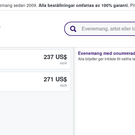
venemang sedan 2009.
Alla beställningar omfattas av 100% garanti.
Pri
r biljetter.
T
Evenemang med onumrerade
237 US$
Alla biljetter ger inträde till valfria
styck
271 US$
styck