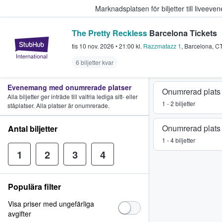
Marknadsplatsen för biljetter till livee
The Pretty Reckless
Barcelona Tickets
StubHub – där fans köper och sälje
tis 10 nov. 2026
•
21:00
kl.
Razzmatazz 1
,
Barcelona
,
C
6 biljetter kvar
Evenemang med onumrerade platser
Onumrerad plats
Alla biljetter ger inträde till valfria lediga sitt- eller
1 - 2 biljetter
ståplatser. Alla platser är onumrerade.
Onumrerad plats
Antal biljetter
1 - 4 biljetter
1
2
3
4
Populära filter
Visa priser med ungefärliga
avgifter