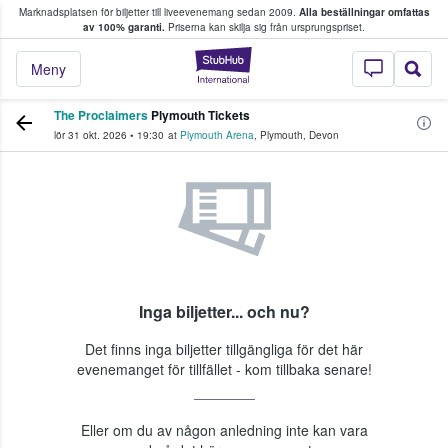
Marknadsplatsen för biljetter till liveevenemang sedan 2009.
Alla beställningar omfattas
ns köper och säljer biljetter.
av 100% garanti.
Priserna kan skilja sig från ursprungspriset.
StubHub – där fans
Meny
The Proclaimers
Plymouth Tickets
lör 31 okt. 2026
•
19:30
at
Plymouth Arena
,
Plymouth
,
Devon
Inga biljetter... och nu?
Det finns inga biljetter tillgängliga för det här
evenemanget för tillfället - kom tillbaka senare!
Eller om du av någon anledning inte kan vara