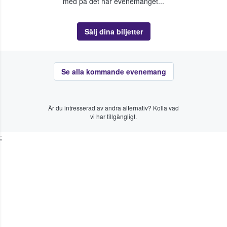
med på det här evenemanget...
Sälj dina biljetter
Se alla kommande evenemang
Är du intresserad av andra alternativ? Kolla vad
vi har tillgängligt.
;