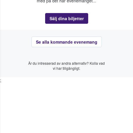
med på det här evenemanget...
Sälj dina biljetter
Se alla kommande evenemang
Är du intresserad av andra alternativ? Kolla vad
vi har tillgängligt.
;