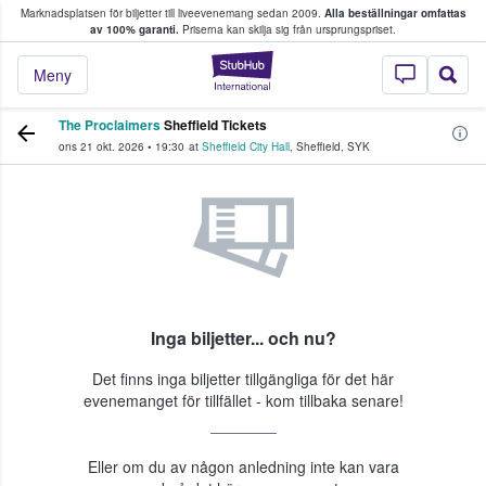
Marknadsplatsen för biljetter till liveevenemang sedan 2009.
Alla beställningar omfattas
ns köper och säljer biljetter.
av 100% garanti.
Priserna kan skilja sig från ursprungspriset.
StubHub – där fans
Meny
The Proclaimers
Sheffield Tickets
ons 21 okt. 2026
•
19:30
at
Sheffield City Hall
,
Sheffield
,
SYK
Inga biljetter... och nu?
Det finns inga biljetter tillgängliga för det här
evenemanget för tillfället - kom tillbaka senare!
Eller om du av någon anledning inte kan vara