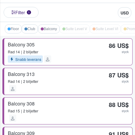
Filter
USD
1
Floor
Club
Balcony
Suite Level V
Suite Level VI
Prom
Balcony 305
86 US$
Rad
14
2 biljetter
styck
Snabb leverans
Balcony 313
87 US$
Rad
14
2 biljetter
styck
Balcony 308
88 US$
Rad
15
2 biljetter
styck
Balcony 309
91 US$