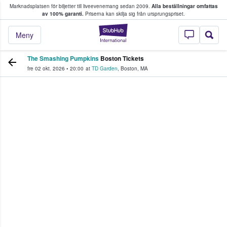
Marknadsplatsen för biljetter till liveevenemang sedan 2009.
Alla beställningar omfattas
ns köper och säljer biljetter.
av 100% garanti.
Priserna kan skilja sig från ursprungspriset.
StubHub – där fans
Meny
The Smashing Pumpkins
Boston Tickets
fre 02 okt. 2026
•
20:00
at
TD Garden
,
Boston
,
MA