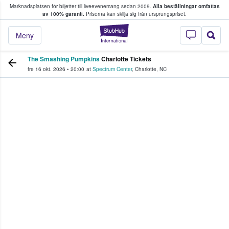
Marknadsplatsen för biljetter till liveevenemang sedan 2009.
Alla beställningar omfattas
ns köper och säljer biljetter.
av 100% garanti.
Priserna kan skilja sig från ursprungspriset.
StubHub – där fans
Meny
The Smashing Pumpkins
Charlotte Tickets
fre 16 okt. 2026
•
20:00
at
Spectrum Center
,
Charlotte
,
NC