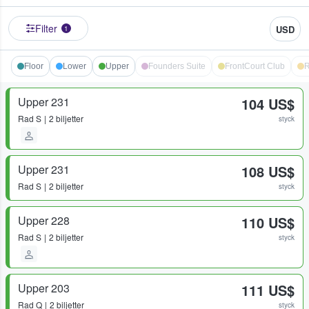
Filter
USD
1
Floor
Lower
Upper
Founders Suite
FrontCourt Club
R
Upper 231
104 US$
Rad
S
2 biljetter
styck
Upper 231
108 US$
Rad
S
2 biljetter
styck
Upper 228
110 US$
Rad
S
2 biljetter
styck
Upper 203
111 US$
Rad
Q
2 biljetter
styck