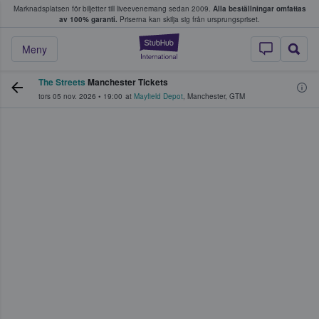
Marknadsplatsen för biljetter till liveevenemang sedan 2009.
Alla beställningar omfattas
ns köper och säljer biljetter.
av 100% garanti.
Priserna kan skilja sig från ursprungspriset.
StubHub – där fans
Meny
The Streets
Manchester Tickets
tors 05 nov. 2026
•
19:00
at
Mayfield Depot
,
Manchester
,
GTM